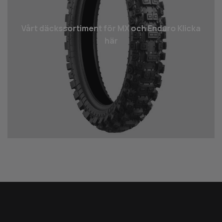
Vårt däcks­sortiment för MX och Enduro Klicka
här