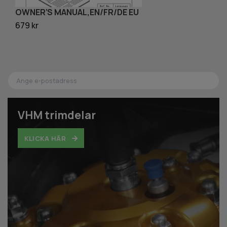
OWNER’S MANUAL,EN/FR/DE EU
G
679 kr
55
VHM trimdelar
KLICKA HÄR