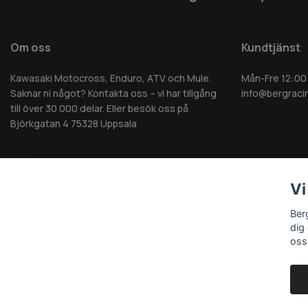
Om oss
Kundtjänst
Kawasaki Motocross, Enduro, ATV och Mule.
Mån-Fre 12:00
Saknar ni något? Kontakta oss – vi har tillgång
info@bergraci
till över 30 000 delar. Eller besök oss på
Björkgatan 4 75328 Uppsala
Vi
© 2026 Berg MC AB - Alla rättigheter reserverade
Ber
dig
oss