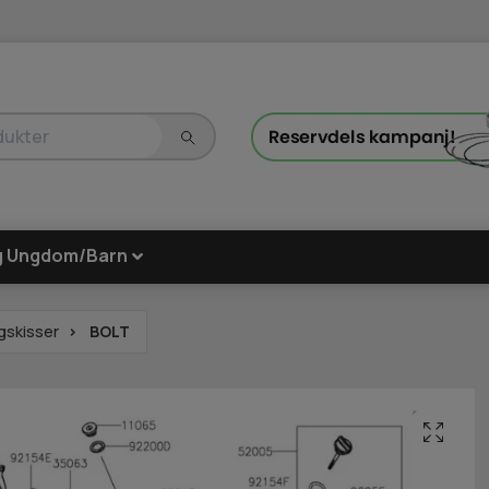
g Ungdom/Barn
gskisser
BOLT