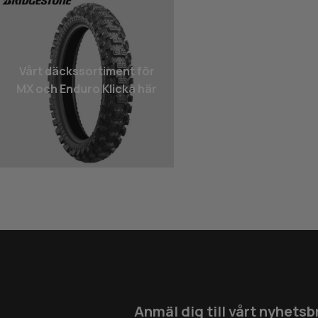
Vårt däcks­sortiment för
MX och Enduro Klicka här
Anmäl dig till vårt nyhetsb