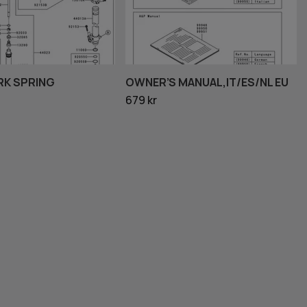
RK SPRING
OWNER’S MANUAL,IT/ES/NL EU
679 kr