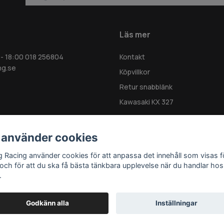
Läs mer
 - 18:00 018 256804
Kontakt
ng.se
Köpvillkor
Retur snabblänk
Kawasaki KX 327
 använder cookies
g Racing använder cookies för att anpassa det innehåll som visas f
 och för att du ska få bästa tänkbara upplevelse när du handlar hos
.
Godkänn alla
Inställningar