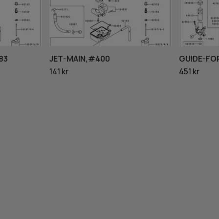
83
JET-MAIN,#400
GUIDE-FO
141 kr
451 kr