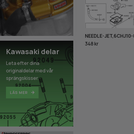
NEEDLE-JET,6CHJ10-
348 kr
Kawasaki delar
Leta efter dina
originaldelar med vår
sprängskisser.
LÄS MER