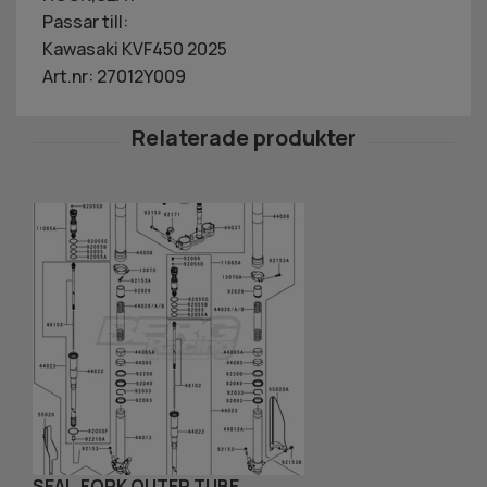
Passar till:
Kawasaki KVF450 2025
Art.nr: 27012Y009
SEAL,FORK OUTER TUBE
H