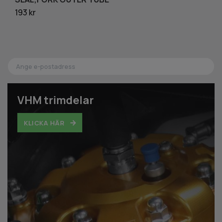
193 kr
1 
VHM trimdelar
KLICKA HÄR