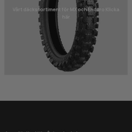
Vårt däcks­sortiment för MX och Enduro Klicka
här