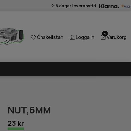
2-6 dagar leveranstid
0
Önskelistan
Logga in
Varukorg
NUT,6MM
23 kr