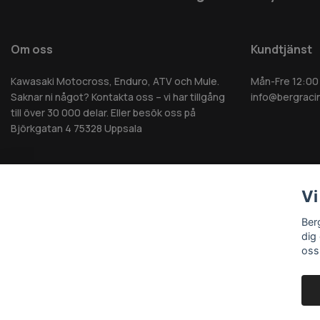
Om oss
Kundtjänst
Kawasaki Motocross, Enduro, ATV och Mule.
Mån-Fre 12:00
Saknar ni något? Kontakta oss – vi har tillgång
info@bergraci
till över 30 000 delar. Eller besök oss på
Björkgatan 4 75328 Uppsala
Vi
© 2026 Berg MC AB - Alla rättigheter reserverade
Ber
dig
oss