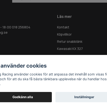
Läs mer
 - 18:00 018 256804
Kontakt
ng.se
Köpvillkor
Retur snabblänk
Kawasaki KX 327
 använder cookies
g Racing använder cookies för att anpassa det innehåll som visas f
 och för att du ska få bästa tänkbara upplevelse när du handlar hos
.
Godkänn alla
Inställningar