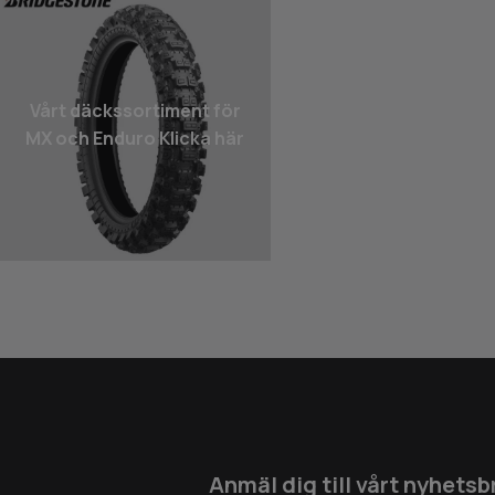
Vårt däcks­sortiment för
MX och Enduro Klicka här
Anmäl dig till vårt nyhetsb