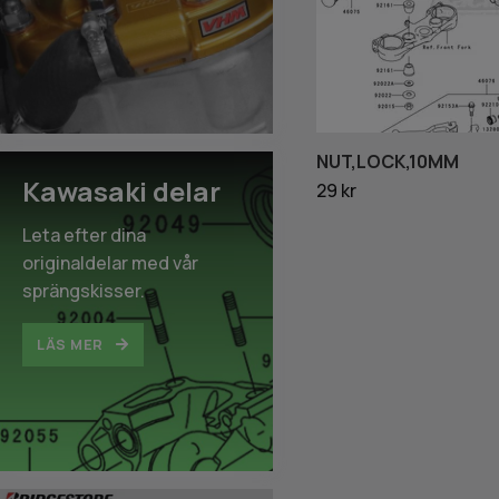
NUT,LOCK,10MM
Kawasaki delar
29 kr
Leta efter dina
originaldelar med vår
sprängskisser.
LÄS MER