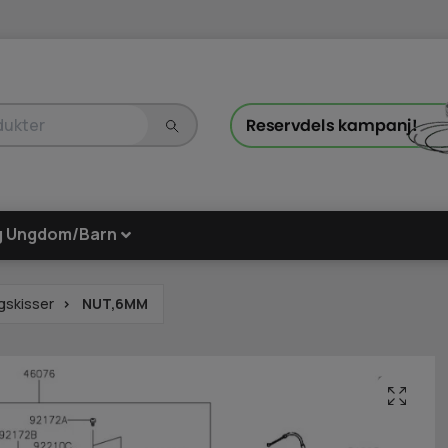
g Ungdom/Barn
gskisser
NUT,6MM