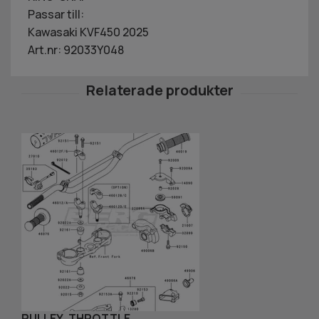
Passar till:
Kawasaki KVF450 2025
Art.nr: 92033Y048
PULLEY ,THROTTLE
C