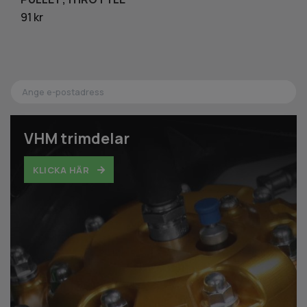
91 kr
5 
VHM trimdelar
KLICKA HÄR