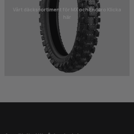
Vårt däcks­sortiment för MX och Enduro Klicka
här