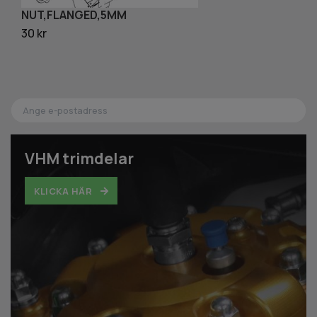
NUT,FLANGED,5MM
N
30 kr
40
VHM trimdelar
KLICKA HÄR