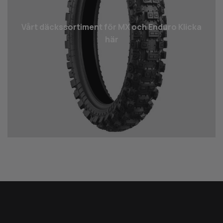
Vårt däcks­sortiment för MX och Enduro Klicka
här