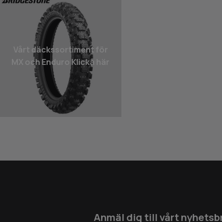
Vårt däcks­sortiment för
MX och Enduro Klicka här
Anmäl dig till vårt nyhetsb