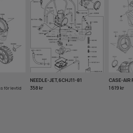
NEEDLE-JET,6CHJ11-81
CASE-AIR 
358 kr
1 619 kr
ss för levtid