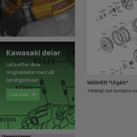
Kawasaki delar
Leta efter dina
originaldelar med vår
sprängskisser.
WASHER *Utgått*
Tillfälligt slut Kontakta o
LÄS MER