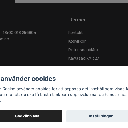
Läs mer
 - 18:00 018 256804
Kontakt
ng.se
Köpvillkor
Retur snabblänk
Kawasaki KX 327
 använder cookies
g Racing använder cookies för att anpassa det innehåll som visas f
 och för att du ska få bästa tänkbara upplevelse när du handlar hos
.
Godkänn alla
Inställningar