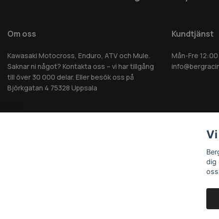
Om oss
Kundtjänst
Kawasaki Motocross, Enduro, ATV och Mule.
Mån-Fre 12:00
Saknar ni något? Kontakta oss – vi har tillgång
info@bergraci
till över 30 000 delar. Eller besök oss på
Björkgatan 4 75328 Uppsala
Vi
© 2026 Berg MC AB - Alla rättigheter reserverade
Ber
dig
oss