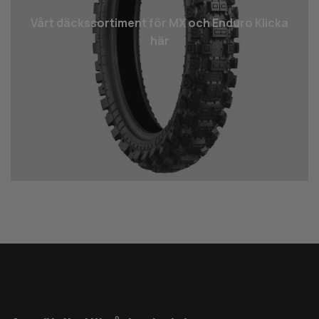
Vårt däcks­sortiment för MX och Enduro Klicka
här