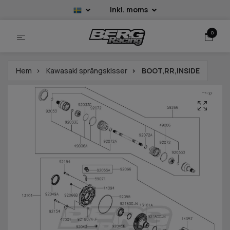
Inkl. moms
0
Hem
Kawasaki sprängskisser
BOOT,RR,INSIDE