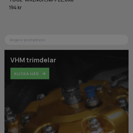
194 kr
6
VHM trimdelar
KLICKA HÄR