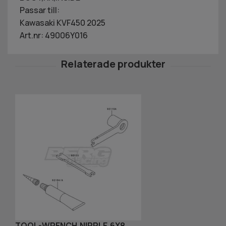
Passar till:
Kawasaki KVF450 2025
Art.nr: 49006Y016
TOOL-WRENCH,NIPPLE,6X8
R