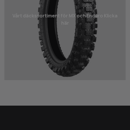
Vårt däcks­sortiment för MX och Enduro Klicka
här