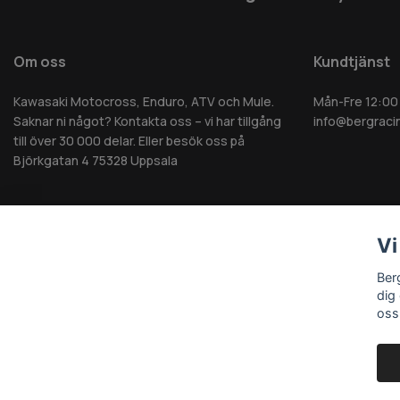
Om oss
Kundtjänst
Kawasaki Motocross, Enduro, ATV och Mule.
Mån-Fre 12:00
Saknar ni något? Kontakta oss – vi har tillgång
info@bergraci
till över 30 000 delar. Eller besök oss på
Björkgatan 4 75328 Uppsala
Vi
© 2026 Berg MC AB - Alla rättigheter reserverade
Ber
dig
oss