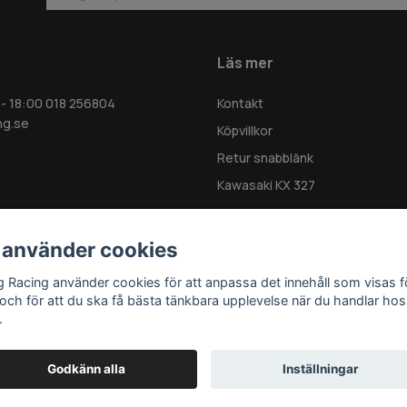
Läs mer
 - 18:00 018 256804
Kontakt
ng.se
Köpvillkor
Retur snabblänk
Kawasaki KX 327
 använder cookies
g Racing använder cookies för att anpassa det innehåll som visas f
 och för att du ska få bästa tänkbara upplevelse när du handlar hos
.
Godkänn alla
Inställningar