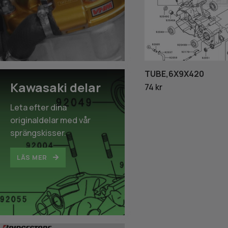
TUBE,6X9X420
Kawasaki delar
74 kr
Leta efter dina
originaldelar med vår
sprängskisser.
LÄS MER