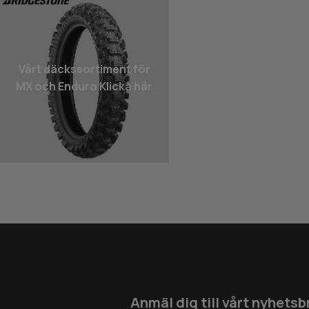
Vårt däcks­sortiment för
MX och Enduro Klicka här
Anmäl dig till vårt nyhetsb