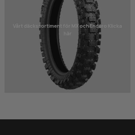
Vårt däcks­sortiment för MX och Enduro Klicka
här