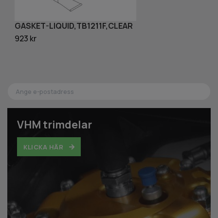
GASKET-LIQUID,TB1211F,CLEAR
S
923 kr
13
VHM trimdelar
KLICKA HÄR