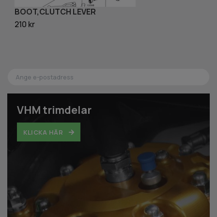
BOOT,CLUTCH LEVER
H
210 kr
58
VHM trimdelar
KLICKA HÄR