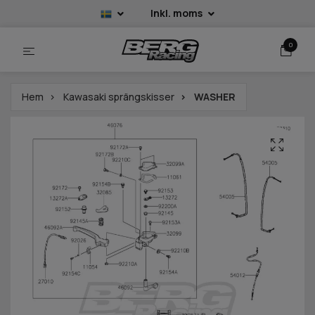
Inkl. moms
0
Hem
Kawasaki sprängskisser
WASHER