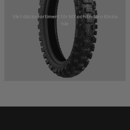
Vårt däcks­sortiment för MX och Enduro Klicka
här