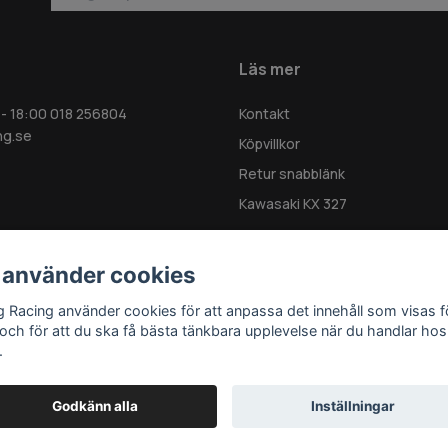
Läs mer
 - 18:00 018 256804
Kontakt
ng.se
Köpvillkor
Retur snabblänk
Kawasaki KX 327
 använder cookies
g Racing använder cookies för att anpassa det innehåll som visas f
 och för att du ska få bästa tänkbara upplevelse när du handlar hos
.
Godkänn alla
Inställningar