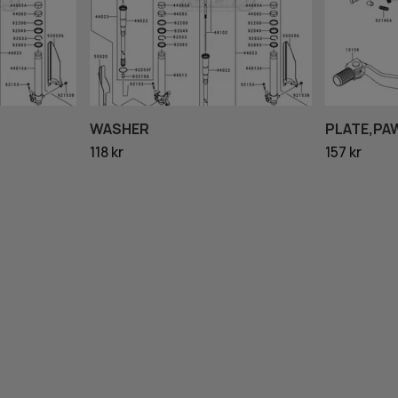
WASHER
PLATE,PA
118 kr
157 kr