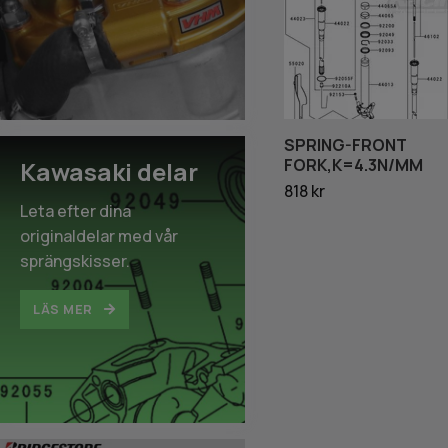
SPRING-FRONT
FORK,K=4.3N/MM
Kawasaki delar
818 kr
Leta efter dina
originaldelar med vår
sprängskisser.
LÄS MER