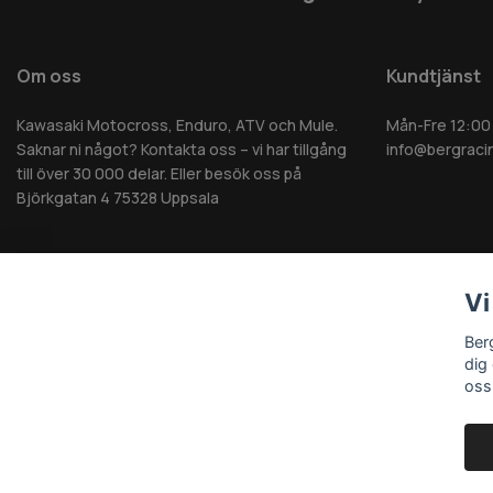
Om oss
Kundtjänst
Kawasaki Motocross, Enduro, ATV och Mule.
Mån-Fre 12:00
Saknar ni något? Kontakta oss – vi har tillgång
info@bergraci
till över 30 000 delar. Eller besök oss på
Björkgatan 4 75328 Uppsala
Vi
© 2026 Berg MC AB - Alla rättigheter reserverade
Ber
dig
oss