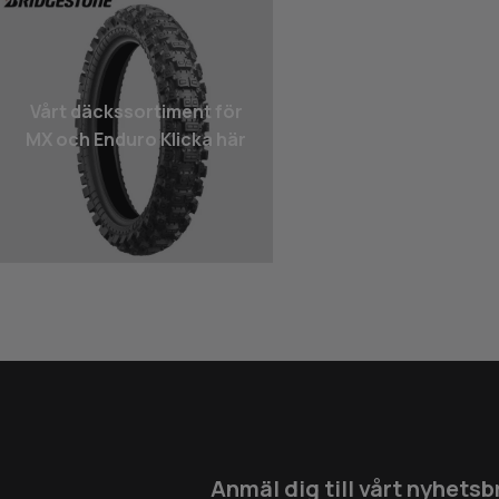
Vårt däcks­sortiment för
MX och Enduro Klicka här
Anmäl dig till vårt nyhetsb