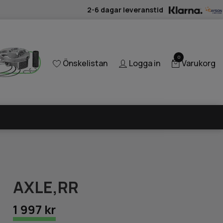
2-6 dagar leveranstid
0
Önskelistan
Logga in
Varukorg
AXLE,RR
1 997 kr