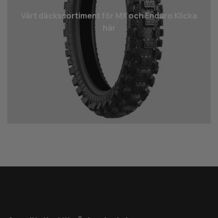
Vårt däcks­sortiment för MX och Enduro Klicka
här