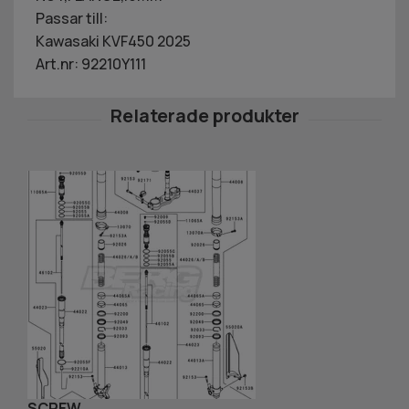
Passar till:
Kawasaki KVF450 2025
Art.nr: 92210Y111
SCREW
B