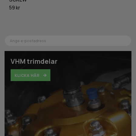
59 kr
1 
VHM trimdelar
KLICKA HÄR