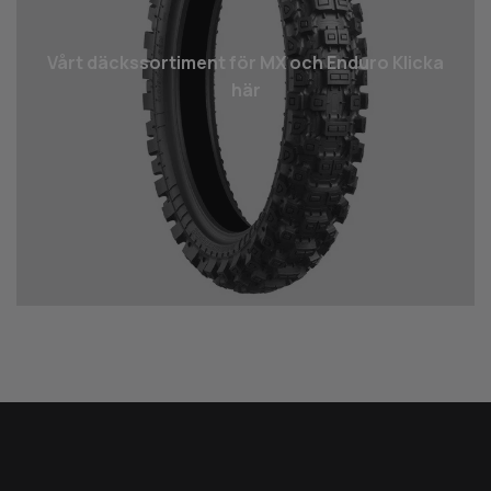
Vårt däcks­sortiment för MX och Enduro Klicka
här