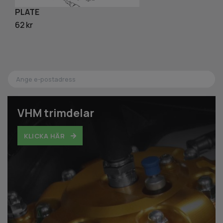
PLATE
F
62 kr
6
VHM trimdelar
KLICKA HÄR