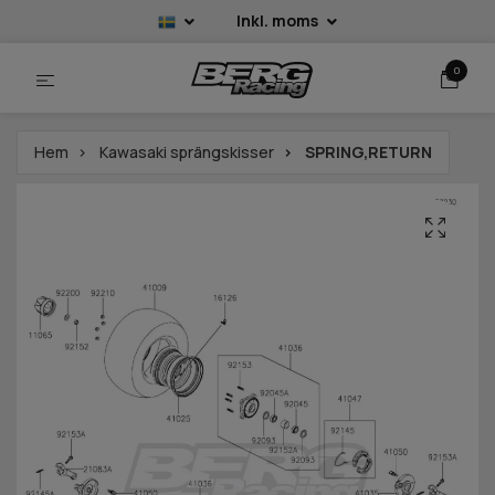
Inkl. moms
0
Hem
Kawasaki sprängskisser
SPRING,RETURN