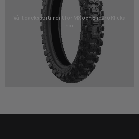
Vårt däcks­sortiment för MX och Enduro Klicka
här