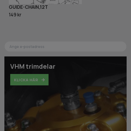
GUIDE-CHAIN,12T
P
149 kr
97
VHM trimdelar
KLICKA HÄR