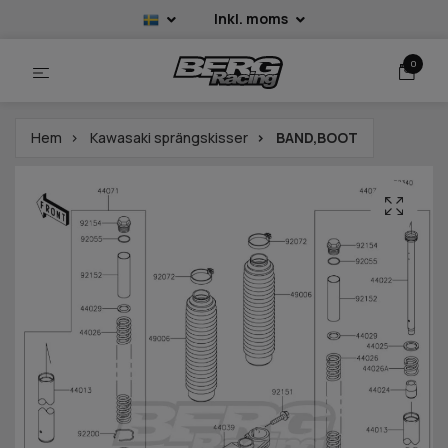
Inkl. moms
0
Hem
Kawasaki sprängskisser
BAND,BOOT