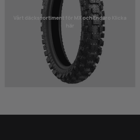
Vårt däcks­sortiment för MX och Enduro Klicka
här