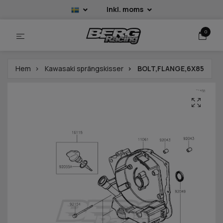
Inkl. moms
0
Hem
Kawasaki sprängskisser
BOLT,FLANGE,6X85