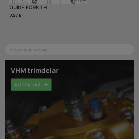
GUIDE,FORK,LH
D
247 kr
14
VHM trimdelar
KLICKA HÄR