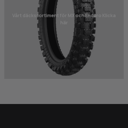
Vårt däcks­sortiment för MX och Enduro Klicka
här