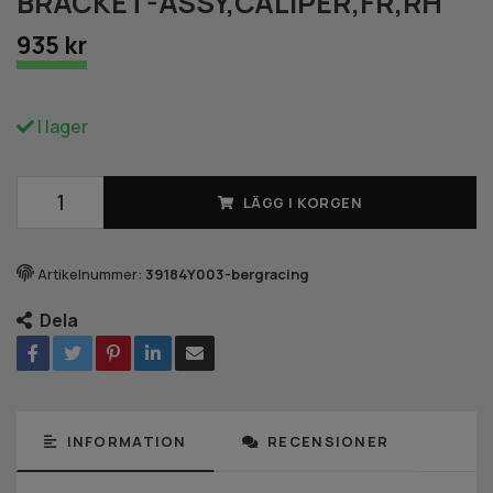
BRACKET-ASSY,CALIPER,FR,RH
935 kr
I lager
LÄGG I KORGEN
Artikelnummer:
39184Y003-bergracing
Dela
INFORMATION
RECENSIONER