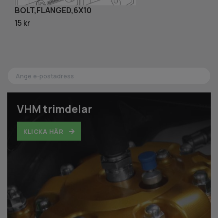
BOLT,FLANGED,6X10
R
15 kr
40
VHM trimdelar
KLICKA HÄR