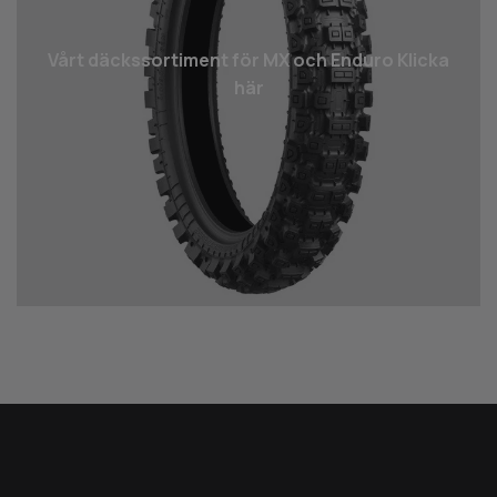
Vårt däcks­sortiment för MX och Enduro Klicka
här