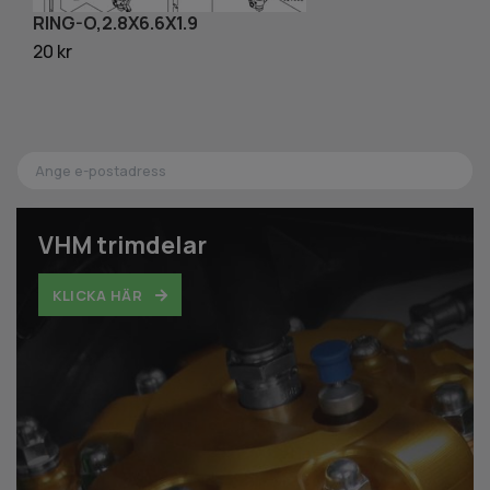
RING-O,2.8X6.6X1.9
R
20 kr
31
VHM trimdelar
KLICKA HÄR