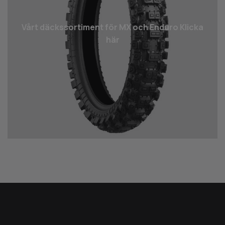
Vårt däcks­sortiment för MX och Enduro Klicka
här