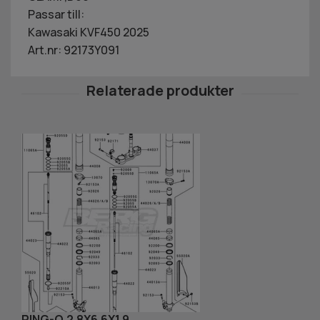
Passar till:
Kawasaki KVF450 2025
Art.nr: 92173Y091
RING-O,2.8X6.6X1.9
M