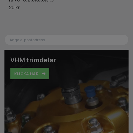
20 kr
2
VHM trimdelar
KLICKA HÄR