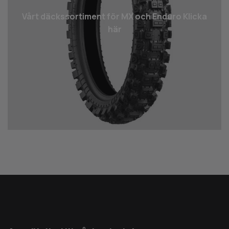
Vårt däcks­sortiment för MX och Enduro Klicka
här