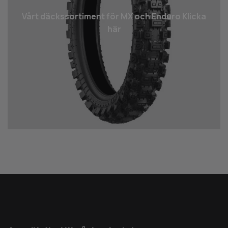
Vårt däcks­sortiment för MX och Enduro Klicka
här