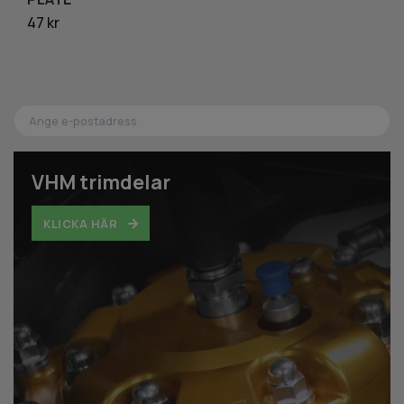
47 kr
8 
VHM trimdelar
KLICKA HÄR