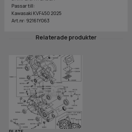
Passar till:
Kawasaki KVF450 2025
Art.nr: 92161Y063
PLATE
S