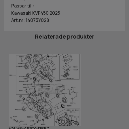
Passar till:
Kawasaki KVF450 2025
Art.nr: 14073Y028
VALVE-ASSY-REED
S