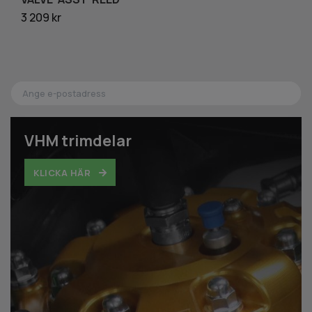
3 209 kr
17
VHM trimdelar
KLICKA HÄR