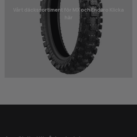
Vårt däcks­sortiment för MX och Enduro Klicka
här