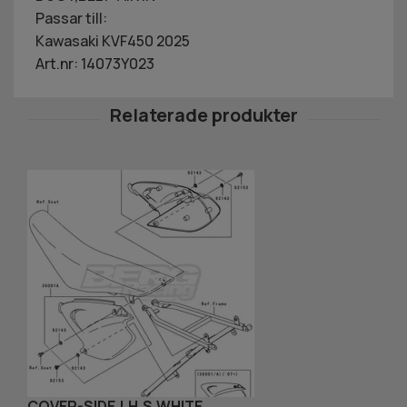
Passar till:
Kawasaki KVF450 2025
Art.nr: 14073Y023
COVER-SIDE,LH,S.WHITE
T