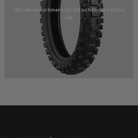
Vårt däcks­sortiment för MX och Enduro Klicka
här