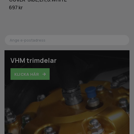
697 kr
19
VHM trimdelar
KLICKA HÄR