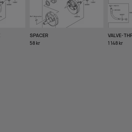
E
SPACER
VALVE-TH
58 kr
1 148 kr