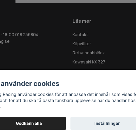
Läs mer
 - 18:00 018 256804
Kontakt
ng.se
Köpvillkor
Retur snabblänk
Kawasaki KX 327
 använder cookies
g Racing använder cookies för att anpassa det innehåll som visas f
 och för att du ska få bästa tänkbara upplevelse när du handlar hos
.
Godkänn alla
Inställningar