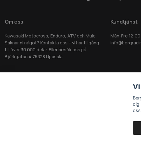
Om oss
Kundtjänst
Kawasaki Motocross, Enduro, ATV och Mule.
Mån-Fre 12:00
Saknar ni något? Kontakta oss – vi har tillgång
info@bergraci
till över 30 000 delar. Eller besök oss på
Björkgatan 4 75328 Uppsala
Vi
© 2026 Berg MC AB - Alla rättigheter reserverade
Ber
dig
oss