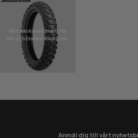
Vårt däcks­sortiment för
MX och Enduro Klicka här
Anmäl dig till vårt nyhetsb