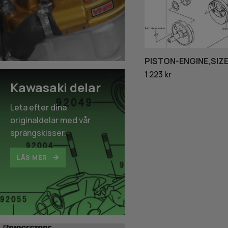
PISTON-ENGINE,SIZ
1 223 kr
Kawasaki delar
Leta efter dina
originaldelar med vår
sprängskisser.
LÄS MER