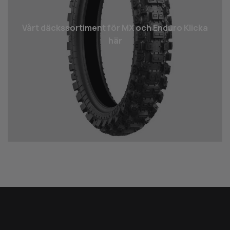
Vårt däcks­sortiment för MX och Enduro Klicka
här