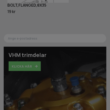
BOLT,FLANGED,8X35
S
19 kr
59
VHM trimdelar
KLICKA HÄR