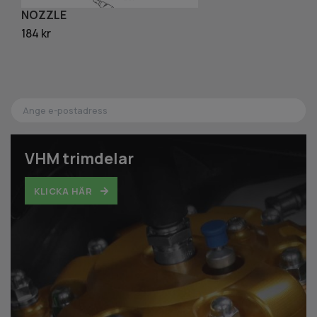
NOZZLE
G
184 kr
80
VHM trimdelar
KLICKA HÄR