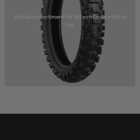
Vårt däcks­sortiment för MX och Enduro Klicka
här