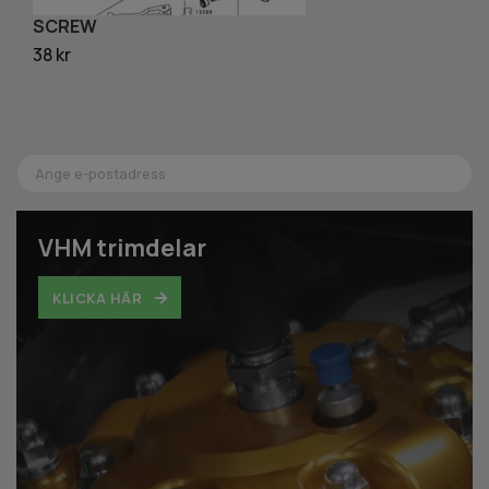
SCREW
T
38 kr
19
VHM trimdelar
KLICKA HÄR