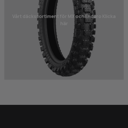
Vårt däcks­sortiment för MX och Enduro Klicka
här