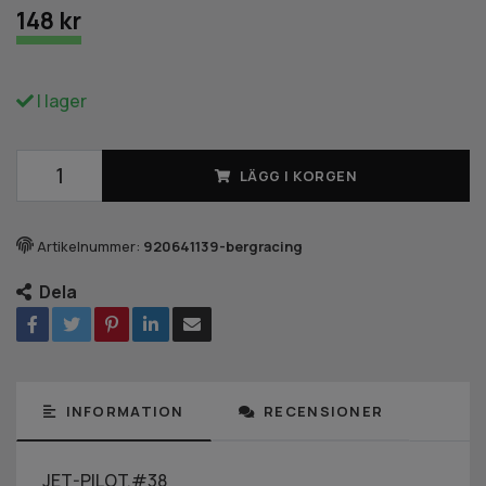
148 kr
I lager
LÄGG I KORGEN
Artikelnummer:
920641139-bergracing
Dela
INFORMATION
RECENSIONER
JET-PILOT,#38