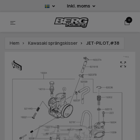
Inkl. moms
0
Hem
Kawasaki sprängskisser
JET-PILOT,#38