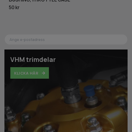
50 kr
2 
VHM trimdelar
KLICKA HÄR