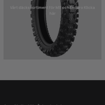
Vårt däcks­sortiment för MX och Enduro Klicka
här