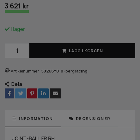
3 621 kr
I lager
LÄGG I KORGEN
Artikelnummer:
59266Y010-bergracing
Dela
INFORMATION
RECENSIONER
JOINT-BALL,FR,RH