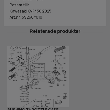
Passar till:
Kawasaki KVF450 2025
Art.nr: 59266Y010
BUSHING,THROTTLE CASE
V