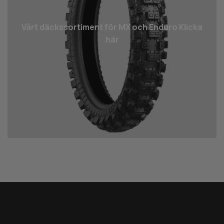
Vårt däcks­sortiment för MX och Enduro Klicka
här