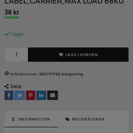
LABEL,CARRIER,MAX LOAD 68KG
38 kr
I lager
LÄGG I KORGEN
Artikelnummer:
56071Y092-bergracing
Dela
INFORMATION
RECENSIONER