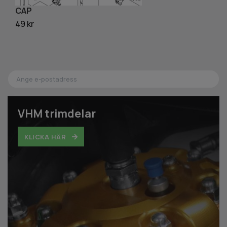
CAP
D
49 kr
51
VHM trimdelar
KLICKA HÄR