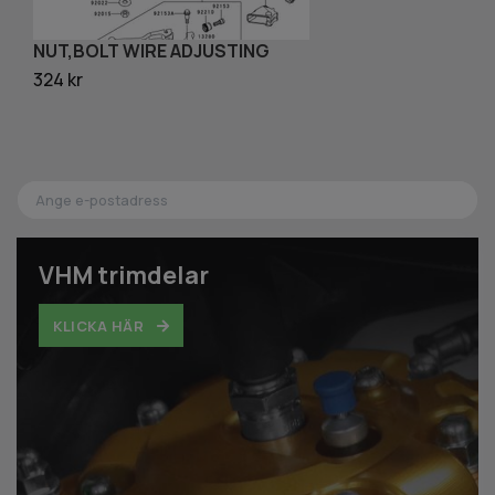
NUT,BOLT WIRE ADJUSTING
S
324 kr
81
VHM trimdelar
KLICKA HÄR