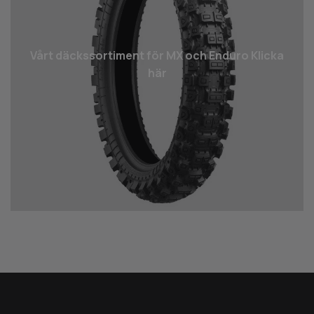
Vårt däcks­sortiment för MX och Enduro Klicka
här