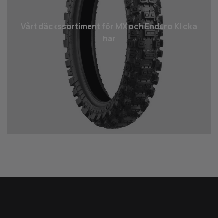
Vårt däcks­sortiment för MX och Enduro Klicka
här