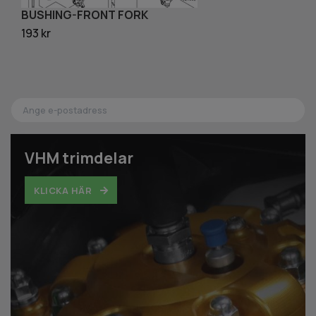
BUSHING-FRONT FORK
L
193 kr
47
VHM trimdelar
KLICKA HÄR