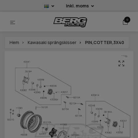
Inkl. moms
0
Hem
Kawasaki sprängskisser
PIN,COTTER,3X40