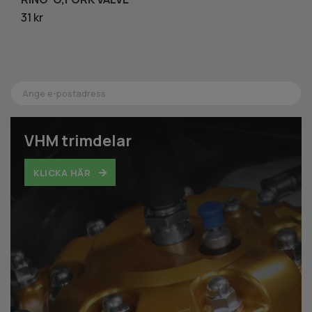
31 kr
58
VHM trimdelar
KLICKA HÄR