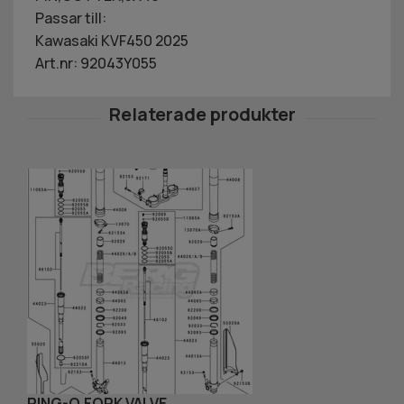
Passar till:
Kawasaki KVF450 2025
Art.nr: 92043Y055
RING-O,FORK VALVE
F