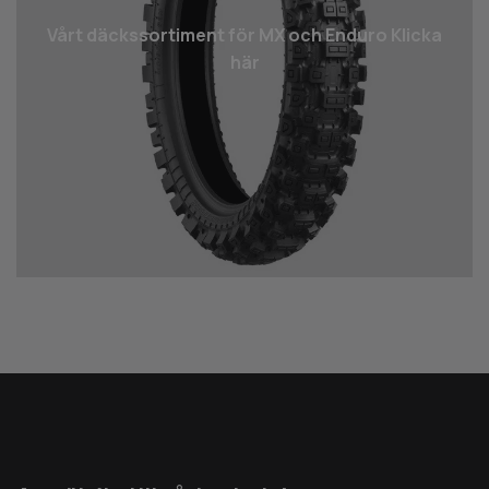
Vårt däcks­sortiment för MX och Enduro Klicka
här