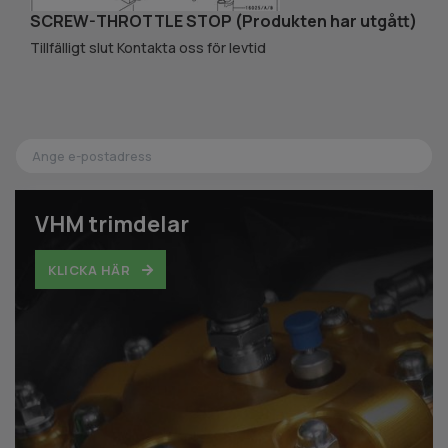
SCREW-THROTTLE STOP (Produkten har utgått)
N
35
Tillfälligt slut Kontakta oss för levtid
VHM trimdelar
KLICKA HÄR