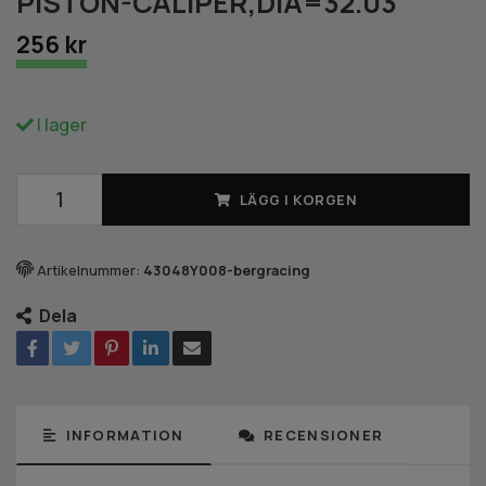
PISTON-CALIPER,DIA=32.03
256 kr
I lager
LÄGG I KORGEN
Artikelnummer:
43048Y008-bergracing
Dela
INFORMATION
RECENSIONER