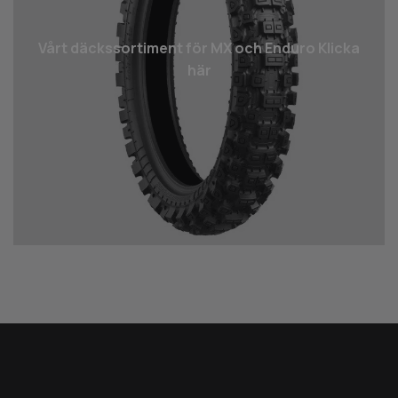
Vårt däcks­sortiment för MX och Enduro Klicka
här