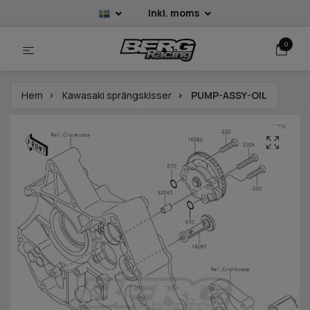
Inkl. moms
0
Hem
Kawasaki sprängskisser
PUMP-ASSY-OIL