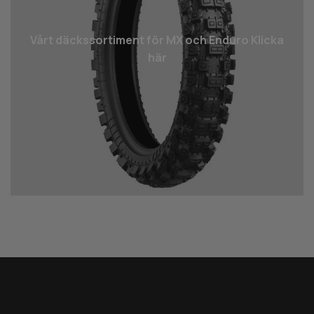
Vårt däcks­sortiment för MX och Enduro Klicka
här