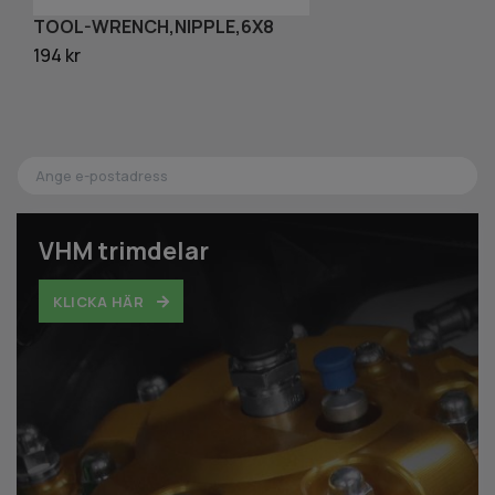
TOOL-WRENCH,NIPPLE,6X8
B
194 kr
15
VHM trimdelar
KLICKA HÄR