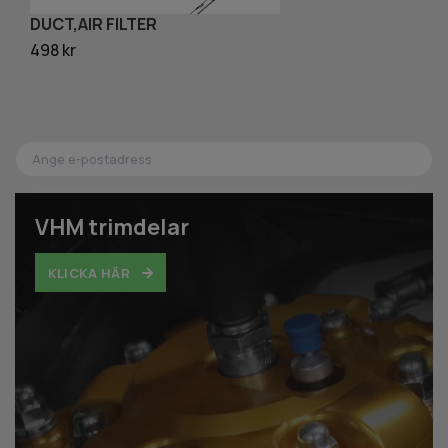
DUCT,AIR FILTER
C
498 kr
51
VHM trimdelar
KLICKA HÄR