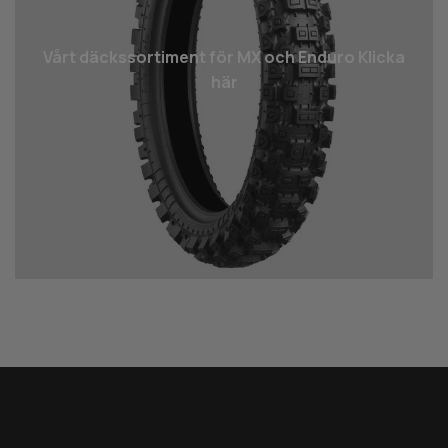
Vårt däcks­sortiment för MX och Enduro Klicka
här