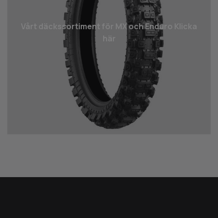
Vårt däcks­sortiment för MX och Enduro Klicka
här