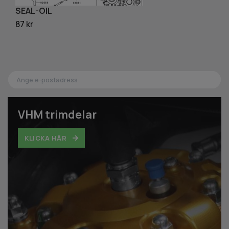
SEAL-OIL
P
87 kr
45
VHM trimdelar
KLICKA HÄR