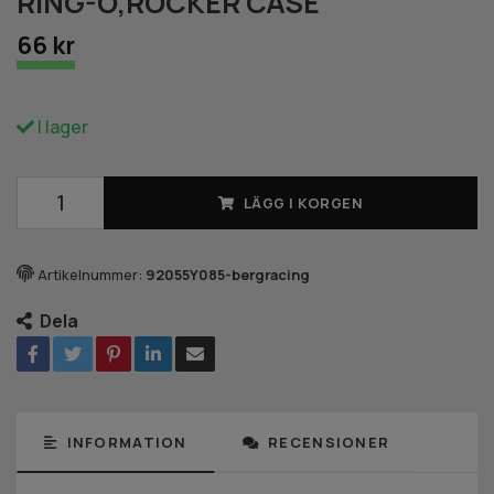
RING-O,ROCKER CASE
66 kr
I lager
LÄGG I KORGEN
Artikelnummer:
92055Y085-bergracing
Dela
INFORMATION
RECENSIONER