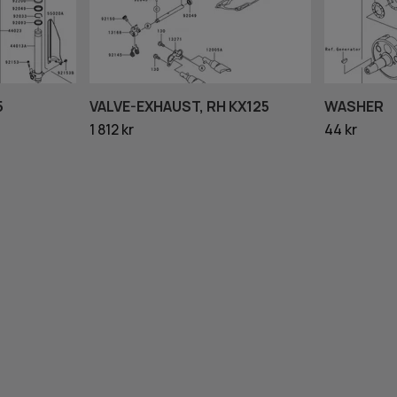
5
VALVE-EXHAUST, RH KX125
WASHER
1 812 kr
44 kr