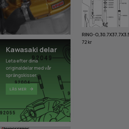
RING-O,30.7X37.7X3.
72 kr
Kawasaki delar
Leta efter dina
originaldelar med vår
sprängskisser.
LÄS MER