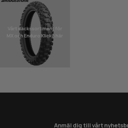
Vårt däcks­sortiment för
MX och Enduro Klicka här
Anmäl dig till vårt nyhetsb