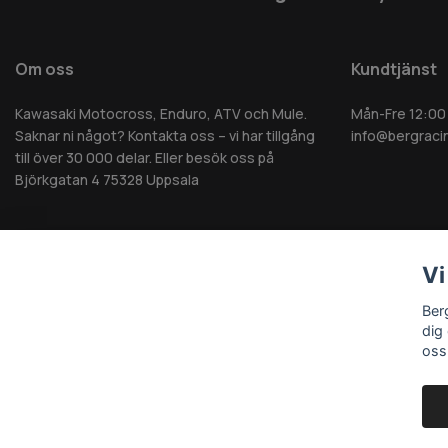
Om oss
Kundtjänst
Kawasaki Motocross, Enduro, ATV och Mule.
Mån-Fre 12:00
Saknar ni något? Kontakta oss – vi har tillgång
info@bergraci
till över 30 000 delar. Eller besök oss på
Björkgatan 4 75328 Uppsala
Vi
© 2026 Berg MC AB - Alla rättigheter reserverade
Ber
dig
oss