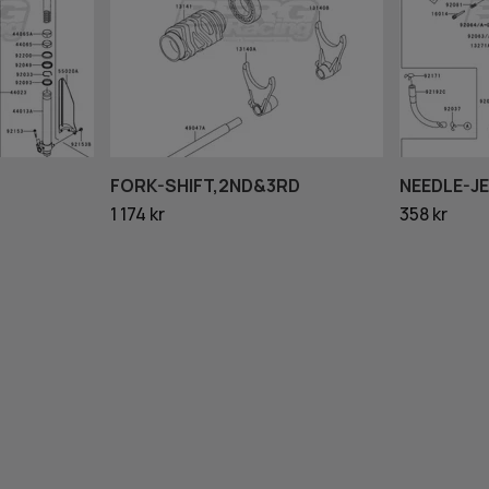
FORK-SHIFT,2ND&3RD
NEEDLE-JE
1 174 kr
358 kr