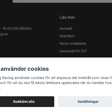
Läs mer
 - 18:00 018 256804
Kontakt
ng.se
Köpvillkor
Retur snabblänk
Kawasaki KX 327
 använder cookies
g Racing använder cookies för att anpassa det innehåll som visas f
 och för att du ska få bästa tänkbara upplevelse när du handlar hos
.
Godkänn alla
Inställningar