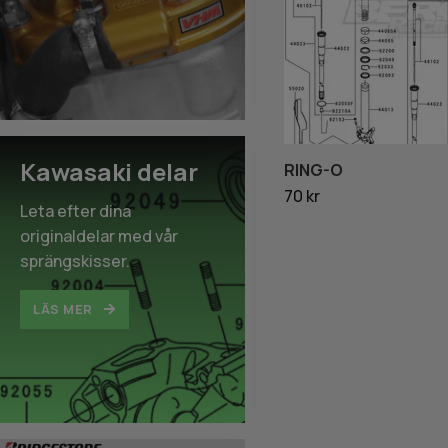
Kawasaki delar
RING-O
70 kr
Leta efter dina
originaldelar med vår
sprängskisser.
LÄS MER