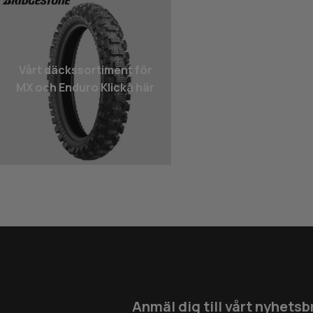
Vårt däcks­sortiment för
MX och Enduro Klicka här
Anmäl dig till vårt nyhetsb