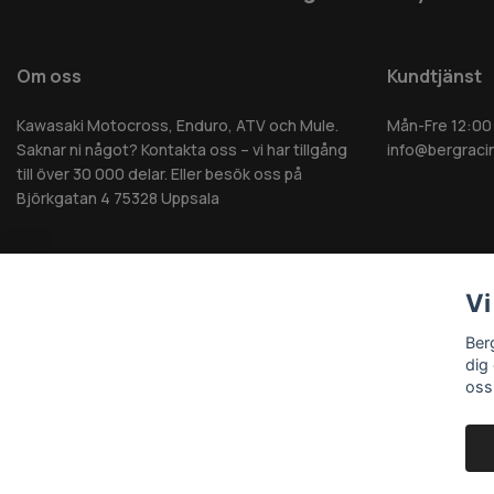
Om oss
Kundtjänst
Kawasaki Motocross, Enduro, ATV och Mule.
Mån-Fre 12:00
Saknar ni något? Kontakta oss – vi har tillgång
info@bergraci
till över 30 000 delar. Eller besök oss på
Björkgatan 4 75328 Uppsala
Vi
© 2026 Berg MC AB - Alla rättigheter reserverade
Ber
dig
oss