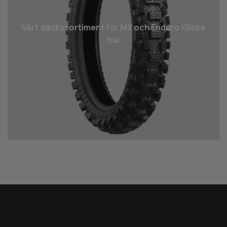
Vårt däcks­sortiment för MX och Enduro Klicka
här