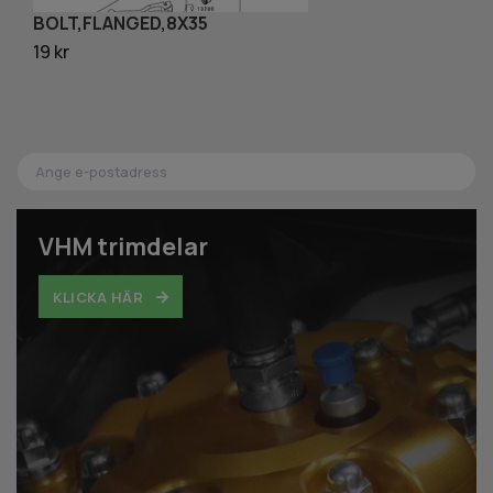
BOLT,FLANGED,8X35
B
19 kr
19
VHM trimdelar
KLICKA HÄR