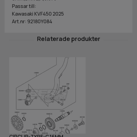
Passar till:
Kawasaki KVF450 2025
Art.nr: 92180Y084
CIRCLIP-TYPE-C,16MM
L