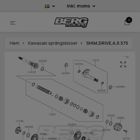
Inkl. moms
0
Hem
Kawasaki sprängskisser
SHIM,DRIVE,A,0.575