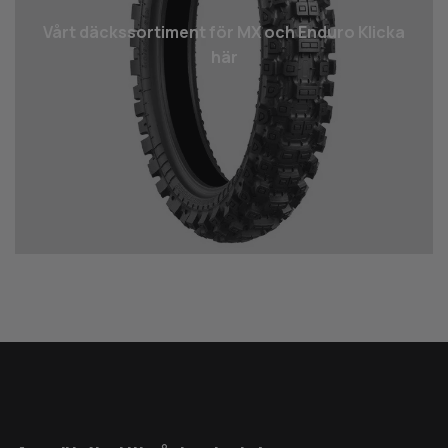
Vårt däcks­sortiment för MX och Enduro Klicka
här