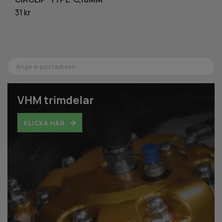
31 kr
47
VHM trimdelar
KLICKA HÄR