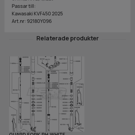
Passar till:
Kawasaki KVF450 2025
Art.nr: 92180Y096
GUARD,FORK,RH,WHITE
S