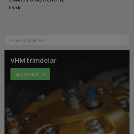
553 kr
10
VHM trimdelar
KLICKA HÄR