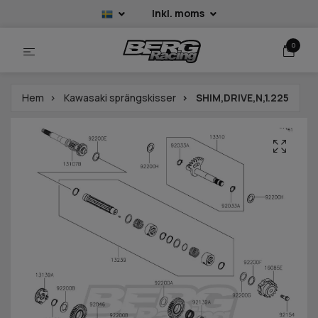
Inkl. moms
0
Hem
Kawasaki sprängskisser
SHIM,DRIVE,N,1.225