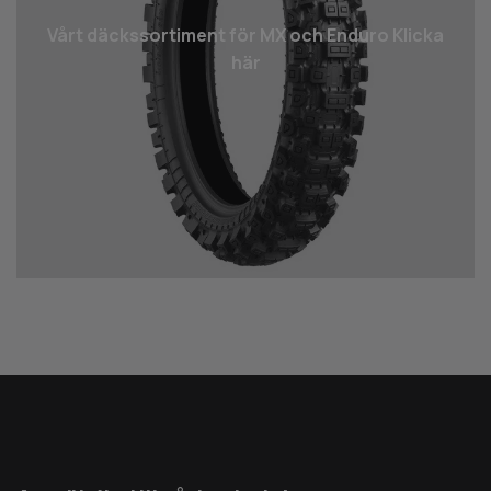
Vårt däcks­sortiment för MX och Enduro Klicka
här