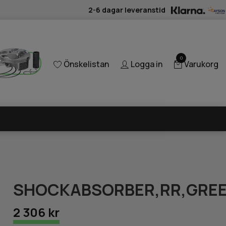
2-6 dagar leveranstid
0
Önskelistan
Logga in
Varukorg
SHOCKABSORBER,RR,GRE
2 306 kr