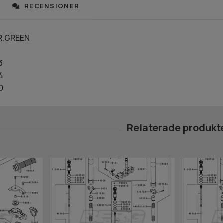
RECENSIONER
R,GREEN
3
4
0