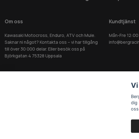
Om oss
Kundtjänst
Kawasaki Motocross, Enduro, ATV och Mule.
Mån-Fre 12:00
Saknar ni något? Kontakta oss – vi har tillgång
info@bergraci
till över 30 000 delar. Eller besök oss på
Björkgatan 4 75328 Uppsala
Vi
© 2026 Berg MC AB - Alla rättigheter reserverade
Ber
dig
oss