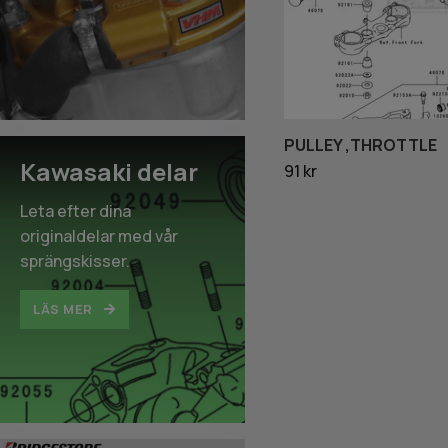
PULLEY ,THROTTLE
Kawasaki delar
91 kr
Leta efter dina
originaldelar med vår
sprängskisser.
LÄS MER