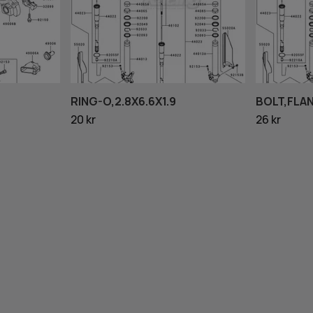
RING-O,2.8X6.6X1.9
BOLT,FLA
20 kr
26 kr