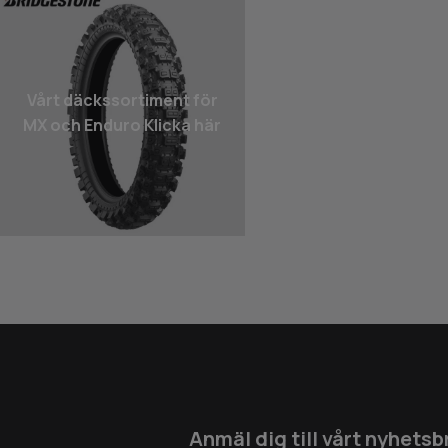
Vårt däcks­sortiment för
MX och Enduro Klicka här
Anmäl dig till vårt nyhetsb