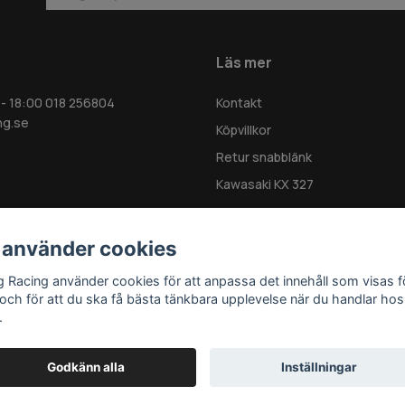
Läs mer
 - 18:00 018 256804
Kontakt
ng.se
Köpvillkor
Retur snabblänk
Kawasaki KX 327
 använder cookies
g Racing använder cookies för att anpassa det innehåll som visas f
 och för att du ska få bästa tänkbara upplevelse när du handlar hos
.
Godkänn alla
Inställningar