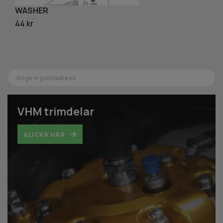
WASHER
S
44 kr
82
VHM trimdelar
KLICKA HÄR