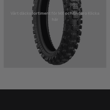
Vårt däcks­sortiment för MX och Enduro Klicka
här