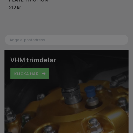
212 kr
1 
VHM trimdelar
KLICKA HÄR