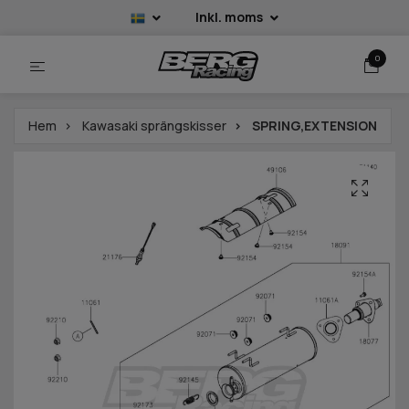
Inkl. moms
0
Hem
Kawasaki sprängskisser
SPRING,EXTENSION