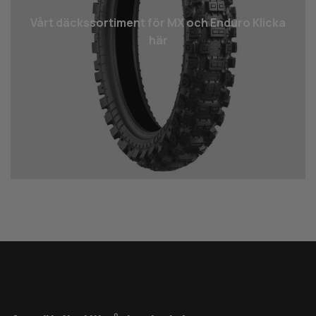
Vårt däcks­sortiment för MX och Enduro Klicka
här