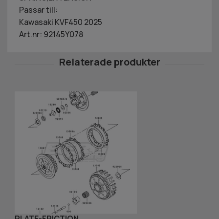
Passar till:
Kawasaki KVF450 2025
Art.nr: 92145Y078
PLATE-FRICTION
G