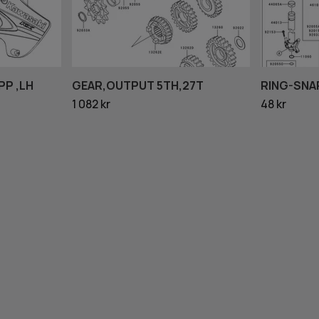
P ,LH
GEAR,OUTPUT 5TH,27T
RING-SNA
1 082 kr
48 kr