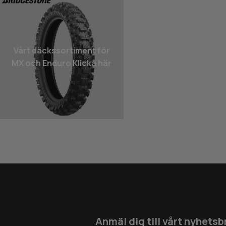
Vårt däcks­sortiment för
MX och Enduro Klicka här
Anmäl dig till vårt nyhetsb