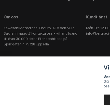
Om oss
Kundtjänst
Kawasaki Motocross, Enduro, ATV och Mule.
Mån-Fre 12:00
Saknar ni något? Kontakta oss – vi har tillgång
info@bergraci
till över 30 000 delar. Eller besök oss på
Björkgatan 4 75328 Uppsala
Vi
© 2026 Berg MC AB - Alla rättigheter reserverade
Ber
dig
oss