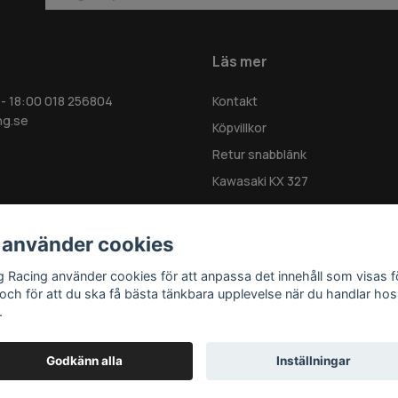
Läs mer
 - 18:00 018 256804
Kontakt
ng.se
Köpvillkor
Retur snabblänk
Kawasaki KX 327
 använder cookies
g Racing använder cookies för att anpassa det innehåll som visas f
 och för att du ska få bästa tänkbara upplevelse när du handlar hos
.
Godkänn alla
Inställningar