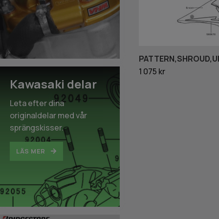
PATTERN,SHROUD,UP
1 075 kr
Kawasaki delar
Leta efter dina
originaldelar med vår
sprängskisser.
LÄS MER