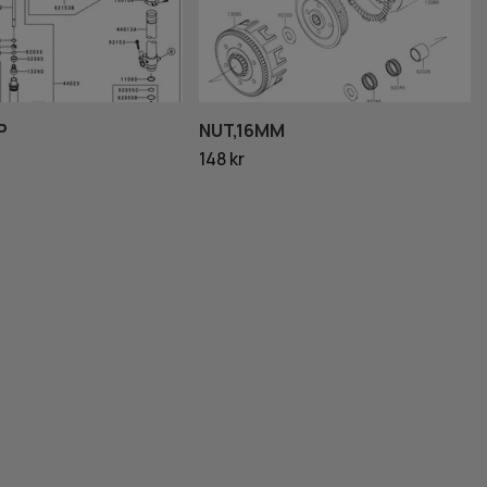
P
NUT,16MM
148 kr