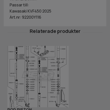
Passar till:
Kawasaki KVF450 2025
Art.nr: 92200Y116
ROD,PISTON
N