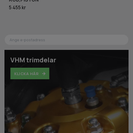
5 455 kr
30
VHM trimdelar
KLICKA HÄR