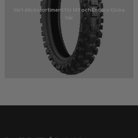
Vårt däcks­sortiment för MX och Enduro Klicka
här