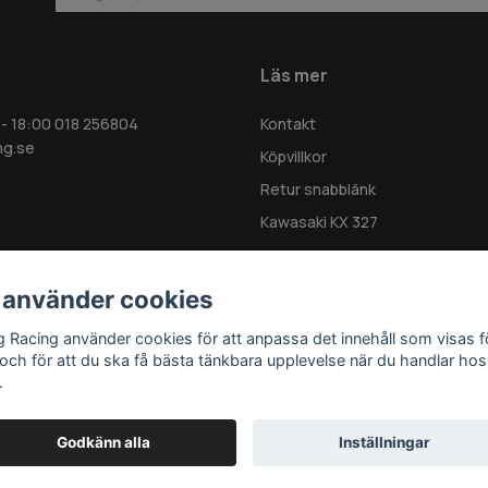
Läs mer
 - 18:00 018 256804
Kontakt
ng.se
Köpvillkor
Retur snabblänk
Kawasaki KX 327
 använder cookies
g Racing använder cookies för att anpassa det innehåll som visas f
 och för att du ska få bästa tänkbara upplevelse när du handlar hos
.
Godkänn alla
Inställningar