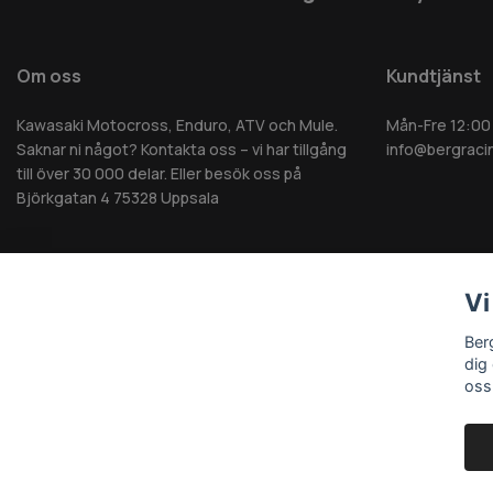
Om oss
Kundtjänst
Kawasaki Motocross, Enduro, ATV och Mule.
Mån-Fre 12:00
Saknar ni något? Kontakta oss – vi har tillgång
info@bergraci
till över 30 000 delar. Eller besök oss på
Björkgatan 4 75328 Uppsala
Vi
© 2026 Berg MC AB - Alla rättigheter reserverade
Ber
dig
oss