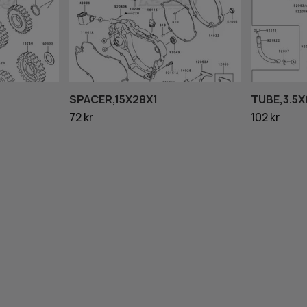
SPACER,15X28X1
TUBE,3.5X
72 kr
102 kr