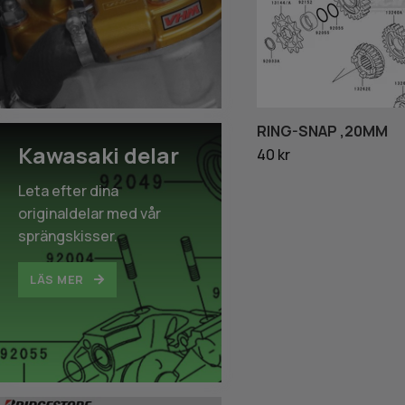
RING-SNAP ,20MM
Kawasaki delar
40 kr
Leta efter dina
originaldelar med vår
sprängskisser.
LÄS MER