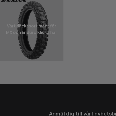
Vårt däcks­sortiment för
MX och Enduro Klicka här
Anmäl dig till vårt nyhetsb