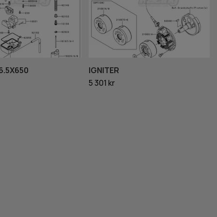
6.5X650
IGNITER
5 301 kr