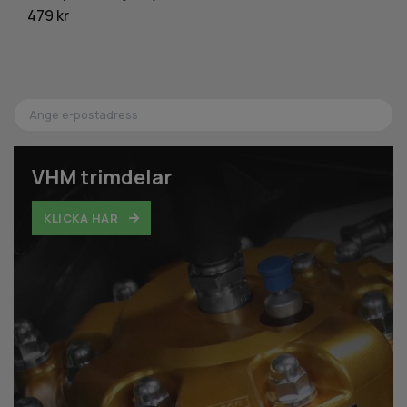
479 kr
Ti
VHM trimdelar
KLICKA HÄR