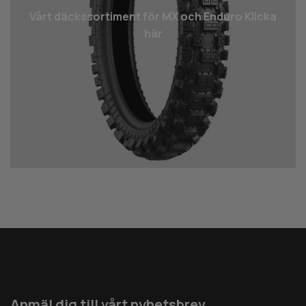
Vårt däcks­sortiment för MX och Enduro Klicka
här
Anmäl dig till vårt nyhetsbrev