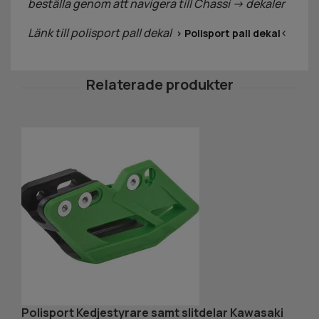
beställa genom att navigera till Chassi -> dekaler
Länk till polisport pall dekal
<
>
Polisport pall dekal
Polisport Kedjestyrare samt slitdelar Kawasaki
P