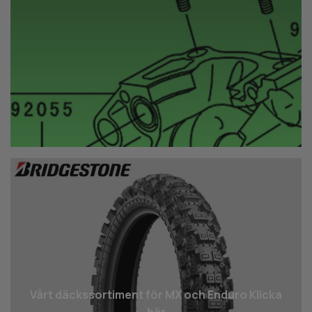
Vårt däcks­sortiment för MX och Enduro Klicka