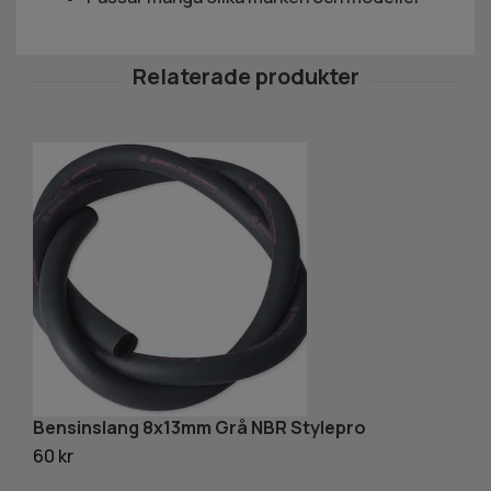
Bensinslang 8x13mm Grå NBR Stylepro
B
60 kr
60