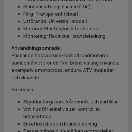
Slanganslutning: 6,4 mm (1/4”)
Färg: Transparent (clear)
Utförande: Universell modell
Material: Plast/nylon filterelement
Montering: Rak inline i bränsleledning
Användningsområde:
Passar de flesta cross- och offroadmotorer
samt småmotorer där 1/4” bränsleslang används,
exempelvis motocross, enduro, ATV, mopeder
och liknande.
Fördelar:
Skyddar förgasare från smuts och partiklar
Vitt hus för enkel visuell kontroll av
bränsleflöde
Enkel installation i bränsleledning
Passar många olika märken och modeller